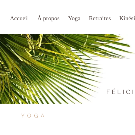
Accueil
À propos
Yoga
Retraites
Kinési
F
É
LIC
YOGA